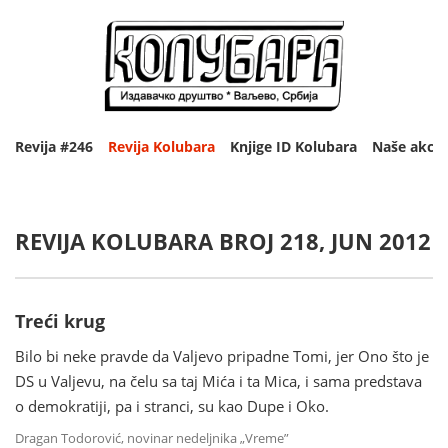
Revija #246
Revija Kolubara
Knjige ID Kolubara
Naše akcij
REVIJA KOLUBARA BROJ
218
,
JUN 2012
Treći krug
Bilo bi neke pravde da Valjevo pripadne Tomi, jer Ono što je
DS u Valjevu, na čelu sa taj Mića i ta Mica, i sama predstava
o demokratiji, pa i stranci, su kao Dupe i Oko.
Dragan Todorović, novinar nedeljnika „Vreme”