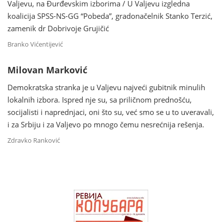
Valjevu, na Đurđevskim izborima / U Valjevu izgledna
koalicija SPSS-NS-GG “Pobeda”, gradonačelnik Stanko Terzić,
zamenik dr Dobrivoje Grujičić
Branko Vićentijević
Milovan Marković
Demokratska stranka je u Valjevu najveći gubitnik minulih
lokalnih izbora. Ispred nje su, sa priličnom prednošću,
socijalisti i naprednjaci, oni što su, već smo se u to uveravali,
i za Srbiju i za Valjevo po mnogo čemu nesrećnija rešenja.
Zdravko Ranković