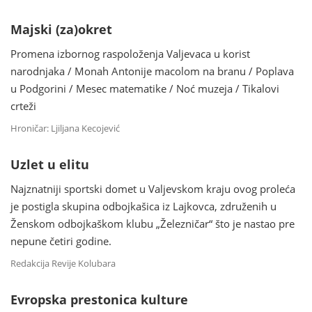
Majski (za)okret
Promena izbornog raspoloženja Valjevaca u korist
narodnjaka / Monah Antonije macolom na branu / Poplava
u Podgorini / Mesec matematike / Noć muzeja / Tikalovi
crteži
Hroničar: Ljiljana Kecojević
Uzlet u elitu
Najznatniji sportski domet u Valjevskom kraju ovog proleća
je postigla skupina odbojkašica iz Lajkovca, združenih u
Ženskom odbojkaškom klubu „Železničar“ što je nastao pre
nepune četiri godine.
Redakcija Revije Kolubara
Evropska prestonica kulture