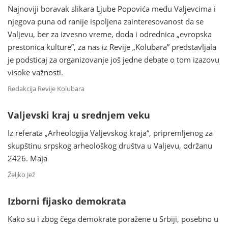
Najnoviji boravak slikara Ljube Popovića među Valjevcima i
njegova puna od ranije ispoljena zainteresovanost da se
Valjevu, ber za izvesno vreme, doda i odrednica „evropska
prestonica kulture”, za nas iz Revije „Kolubara” predstavljala
je podsticaj za organizovanje još jedne debate o tom izazovu
visoke važnosti.
Redakcija Revije Kolubara
Valjevski kraj u srednjem veku
Iz referata „Arheologija Valjevskog kraja“, pripremljenog za
skupštinu srpskog arheološkog društva u Valjevu, održanu
2426. Maja
Željko Jež
Izborni fijasko demokrata
Kako su i zbog čega demokrate poražene u Srbiji, posebno u