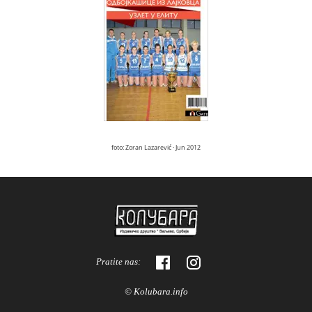
foto: Zoran Lazarević · Jun 2012
Pratite nas:
© Kolubara.info