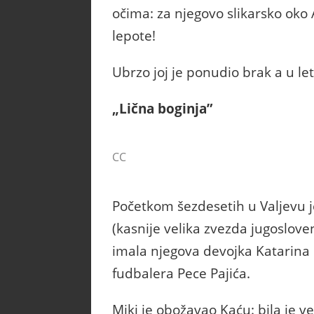
očima: za njegovo slikarsko oko 
lepote!
Ubrzo joj je ponudio brak a u le
„Lična boginja”
CC
Početkom šezdesetih u Valjevu 
(kasnije velika zvezda jugoslove
imala njegova devojka Katarina 
fudbalera Pece Pajića.
Miki je obožavao Kaću: bila je 