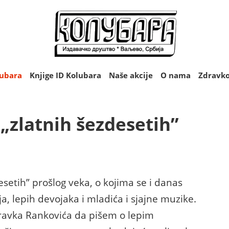
lubara
Knjige ID Kolubara
Naše akcije
O nama
Zdravko
 „zlatnih šezdesetih”
setih” prošlog veka, o kojima se i danas
, lepih devojaka i mladića i sjajne muzike.
ravka Rankovića da pišem o lepim