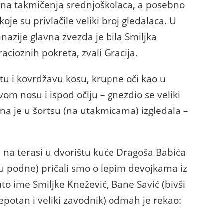
avana takmičenja srednjoškolaca, a posebno
oje su privlačile veliki broj gledalaca. U
zije glavna zvezda je bila Smiljka
racioznih pokreta, zvali Gracija.
tu i kovrdžavu kosu, krupne oči kao u
vom nosu i ispod očiju – gnezdio se veliki
ona je u šortsu (na utakmicama) izgledala –
u na terasi u dvorištu kuće Dragoša Babića
u podne) pričali smo o lepim devojkama iz
to ime Smiljke Knežević, Bane Savić (bivši
lepotan i veliki zavodnik) odmah je rekao: