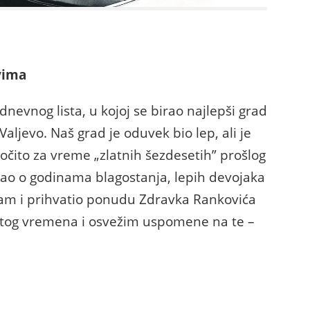
vima
dnevnog lista, u kojoj se birao najlepši grad
 Valjevo. Naš grad je oduvek bio lep, ali je
očito za vreme „zlatnih šezdesetih” prošlog
 kao o godinama blagostanja, lepih devojaka
 sam i prihvatio ponudu Zdravka Rankovića
 tog vremena i osvežim uspomene na te –