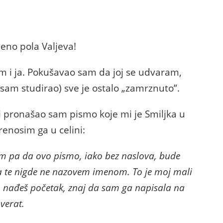
ljeno pola Valjeva!
am i ja. Pokušavao sam da joj se udvaram,
 sam studirao) sve je ostalo „zamrznuto”.
i pronašao sam pismo koje mi je Smiljka u
enosim ga u celini:
 pa da ovo pismo, iako bez naslova, bude
da te nigde ne nazovem imenom. To je moj mali
o nađeš početak, znaj da sam ga napisala na
verat.