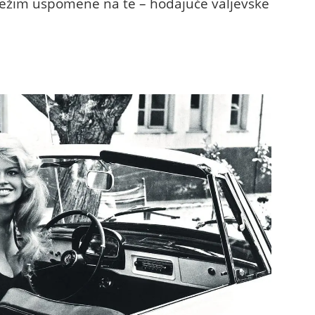
vežim uspomene na te – hodajuće valjevske