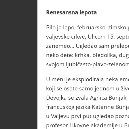
Renesansna lepota
Bilo je lepo, februarsko, zimsk
valjevske crkve, Ulicom 15. sep
zanemeo... Ugledao sam prelepu 
neko dete: krhka, bledolika, du
svojom ljubičasto-plavo-zelenom
U meni je eksplodirala neka em
koji se osete samo jednom u živ
Devojka se zvala Agnica Bunjak,
francuskog jezika Katarine Bunjak
u Valjevu prvi put ugledao poznat
profesor Likovne akademije u B