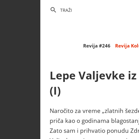
TRAŽI
Revija #246
Revija Ko
Lepe Valjevke iz
(I)
Naročito za vreme „zlatnih šezde
priča kao o godinama blagostanja
Zato sam i prihvatio ponudu Zd