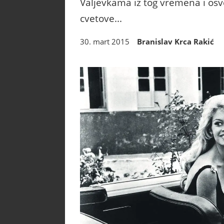
Valjevkama iz tog vremena i os
cvetove...
30. mart 2015
Branislav Krca Rakić