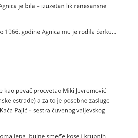
Agnica je bila – izuzetan lik renesansne
to 1966. godine Agnica mu je rodila ćerku...
je kao pevač procvetao Miki Jevremović
nske estrade) a za to je posebne zasluge
Kaća Pajić – sestra čuvenog valjevskog
veoma lepa, bujne smeđe kose i krupnih