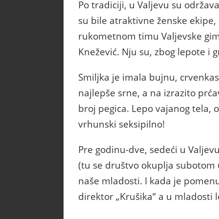
Po tradiciji, u Valjevu su održ
su bile atraktivne ženske ekipe, k
rukometnom timu Valjevske gimna
Knežević. Nju su, zbog lepote i g
Smiljka je imala bujnu, crvenkas
najlepše srne, a na izrazito prća
broj pegica. Lepo vajanog tela, 
vrhunski seksipilno!
Pre godinu-dve, sedeći u Valjev
(tu se društvo okuplja subotom 
naše mladosti. I kada je pomenu
direktor „Krušika” a u mladosti 