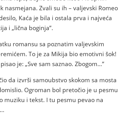
ek nasmejana. Zvali su ih – valjevski Romeo
desilo, Kaća je bila i ostala prva i najveća
ja i „lična boginja”.
kratku romansu sa poznatim valjevskim
mićem. To je za Mikija bio emotivni šok!
napisao je: „Sve sam saznao. Zbogom...”
čio da izvrši samoubstvo skokom sa mosta
domislio. Ogroman bol pretočio je u pesmu
ao muziku i tekst. I tu pesmu pevao na
..