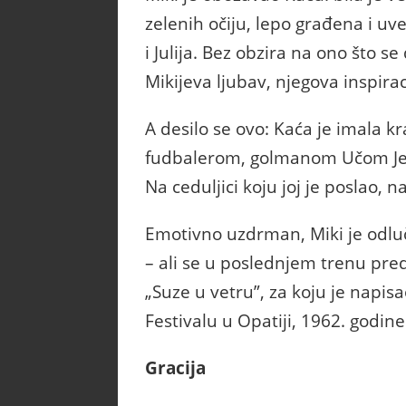
zelenih očiju, lepo građena i uv
i Julija. Bez obzira na ono što se 
Mikijeva ljubav, njegova inspiraci
A desilo se ovo: Kaća je imala 
fudbalerom, golmanom Učom Jere
Na ceduljici koju joj je poslao, 
Emotivno uzdrman, Miki je odlu
– ali se u poslednjem trenu pre
„Suze u vetru”, za koju je napis
Festivalu u Opatiji, 1962. godine.
Gracija