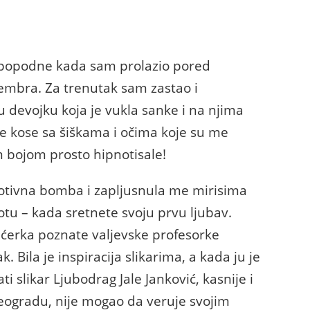
o popodne kada sam prolazio pored
tembra. Za trenutak sam zastao i
devojku koja je vukla sanke i na njima
ge kose sa šiškama i očima koje su me
 bojom prosto hipnotisale!
otivna bomba i zapljusnula me mirisima
otu – kada sretnete svoju prvu ljubav.
 ćerka poznate valjevske profesorke
. Bila je inspiracija slikarima, a kada ju je
i slikar Ljubodrag Jale Janković, kasnije i
eogradu, nije mogao da veruje svojim