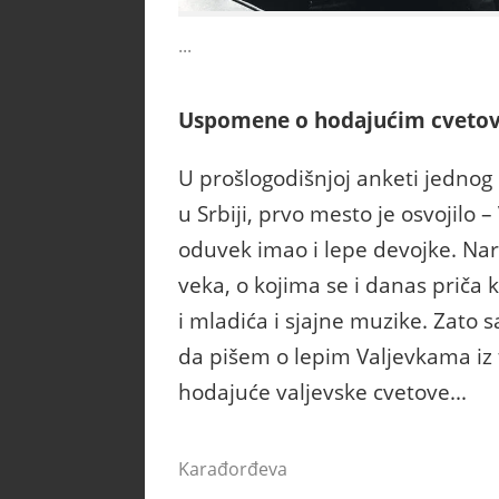
...
Uspomene o hodajućim cveto
U prošlogodišnjoj anketi jednog 
u Srbiji, prvo mesto je osvojilo –
oduvek imao i lepe devojke. Nar
veka, o kojima se i danas priča
i mladića i sjajne muzike. Zato
da pišem o lepim Valjevkama iz
hodajuće valjevske cvetove...
Karađorđeva