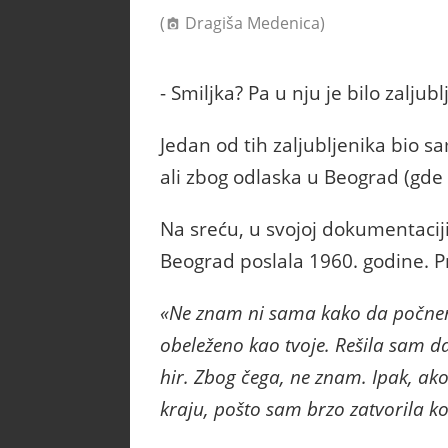
(
Dragiša Medenica)
- Smiljka? Pa u nju je bilo zaljub
Jedan od tih zaljubljenika bio s
ali zbog odlaska u Beograd (gde
Na sreću, u svojoj dokumentacij
Beograd poslala 1960. godine. Pr
«Ne znam ni sama kako da počnem
obeleženo kao tvoje. Rešila sam 
hir. Zbog čega, ne znam. Ipak, ak
kraju, pošto sam brzo zatvorila ko