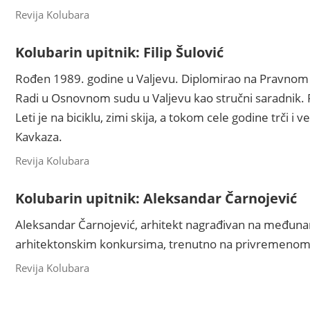
Revija Kolubara
Kolubarin upitnik: Filip Šulović
Rođen 1989. godine u Valjevu. Diplomirao na Pravnom 
Radi u Osnovnom sudu u Valjevu kao stručni saradnik. P
Leti je na biciklu, zimi skija, a tokom cele godine trči i
Kavkaza.
Revija Kolubara
Kolubarin upitnik: Aleksandar Čarnojević
Aleksandar Čarnojević, arhitekt nagrađivan na međuna
arhitektonskim konkursima, trenutno na privremenom
Revija Kolubara