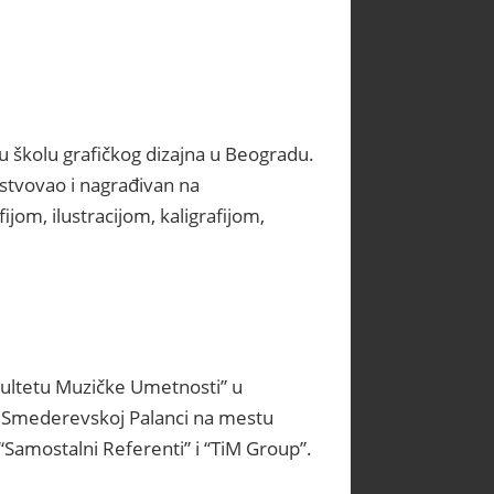
u školu grafičkog dizajna u Beogradu.
estvovao i nagrađivan na
om, ilustracijom, kaligrafijom,
kultetu Muzičke Umetnosti” u
u Smederevskoj Palanci na mestu
 “Samostalni Referenti” i “TiM Group”.