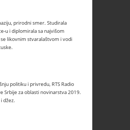
ziju, prirodni smer. Studirala
e-u i diplomirala sa najvišom
 se likovnim stvaralaštvom i vodi
cuske.
šnju politiku i privredu, RTS Radio
 Srbije za oblasti novinarstva 2019.
 i džez.