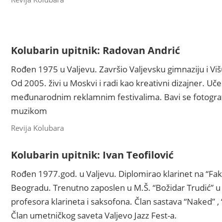
Kolubarin upitnik: Radovan Andrić
Rođen 1975 u Valjevu. Završio Valjevsku gimnaziju i Viš
Od 2005. živi u Moskvi i radi kao kreativni dizajner. Uč
međunarodnim reklamnim festivalima. Bavi se fotografij
muzikom
Revija Kolubara
Kolubarin upitnik: Ivan Teofilović
Rođen 1977.god. u Valjevu. Diplomirao klarinet na “Fa
Beogradu. Trenutno zaposlen u M.Š. “Božidar Trudić” 
profesora klarineta i saksofona. Član sastava “Naked” ,
Član umetničkog saveta Valjevo Jazz Fest-a.