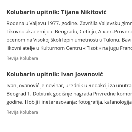
Kolubarin upitnik: Tijana Nikitović
Rođena u Valjevu 1977. godine. Završila Valjevsku gimna
Likovnu akademiju u Beogradu, Cetinju, Aix-en-Provenc
ocenom na Visokoj školi lepih umetnosti u Tulonu. Bavi
likovni atelje u Kulturnom Centru « Tisot » na jugu Fran
Revija Kolubara
Kolubarin upitnik: Ivan Jovanović
Ivan Jovanović je novinar, urednik u Redakciji za unutra
Beograd 1. Dobitnik godišnje nagrada Privredne komore
godine. Hobiji i ineteresovanja: fotografija, kafanologija
Revija Kolubara