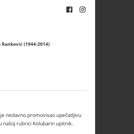
 Ranković (1944-2014)
je nedavno promovisao upečatljivu
našoj rubrici Kolubarin upitnik.