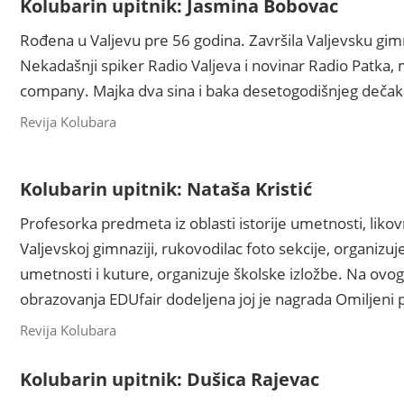
Kolubarin upitnik: Jasmina Bobovac
Rođena u Valjevu pre 56 godina. Završila Valjevsku gimnaz
Nekadašnji spiker Radio Valjeva i novinar Radio Patka
company. Majka dva sina i baka desetogodišnjeg dečak
Revija Kolubara
Kolubarin upitnik: Nataša Kristić
Profesorka predmeta iz oblasti istorije umetnosti, likovne 
Valjevskoj gimnaziji, rukovodilac foto sekcije, organizuje 
umetnosti i kuture, organizuje školske izložbe. Na o
obrazovanja EDUfair dodeljena joj je nagrada Omiljeni p
Revija Kolubara
Kolubarin upitnik: Dušica Rajevac