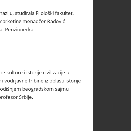
iju, studirala Filološki fakultet.
, marketing menadžer Radović
a. Penzionerka.
kulture i istorije civilizacije u
i vodi javne tribine iz oblasti istorije
vogodišnjem beogradskom sajmu
rofesor Srbije.