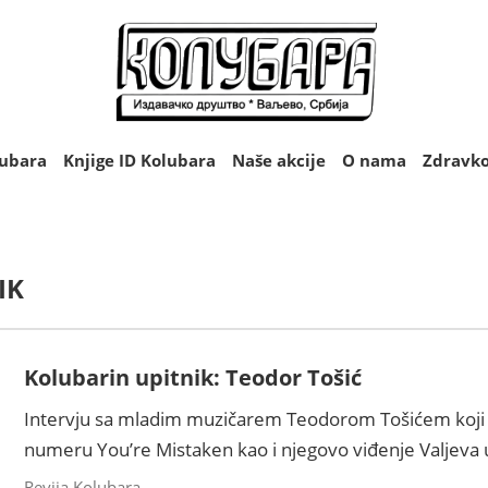
lubara
Knjige ID Kolubara
Naše akcije
O nama
Zdravko
IK
Kolubarin upitnik: Teodor Tošić
Intervju sa mladim muzičarem Teodorom Tošićem koji 
numeru You’re Mistaken kao i njegovo viđenje Valjeva u 
Revija Kolubara